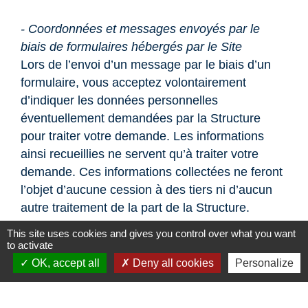
- Coordonnées et messages envoyés par le
biais de formulaires hébergés par le Site
Lors de l’envoi d’un message par le biais d’un
formulaire, vous acceptez volontairement
d’indiquer les données personnelles
éventuellement demandées par la Structure
pour traiter votre demande. Les informations
ainsi recueillies ne servent qu’à traiter votre
demande. Ces informations collectées ne feront
l’objet d’aucune cession à des tiers ni d’aucun
autre traitement de la part de la Structure.
This site uses cookies and gives you control over what you want
- Inscription à la Newsletter
to activate
Pour recevoir les lettres d’informations
OK, accept all
Deny all cookies
Personalize
électroniques de la Structure (ou « newsletters
»), vous acceptez volontairement d’indiquer