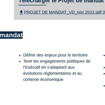
Télécharger le Projet de mandat
file_download
PROJET DE MANDAT_VD_nov 2022.pdf (P
e mandat
Définir des enjeux pour le territoire
Tenir les engagements politiques de
l’Exécutif en s’adaptant aux
évolutions réglementaires et au
contexte économique