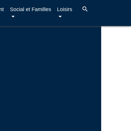
search
nt
Social et Familles
Loisirs