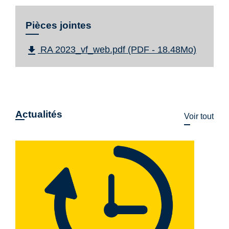
Pièces jointes
file_download
RA 2023_vf_web.pdf (PDF - 18.48Mo)
Actualités
Voir tout