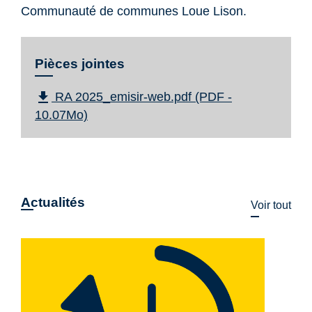
Communauté de communes Loue Lison.
Pièces jointes
file_download
RA 2025_emisir-web.pdf (PDF -
10.07Mo)
Actualités
Voir tout